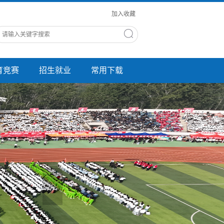
加入收藏
育竞赛
招生就业
常用下载