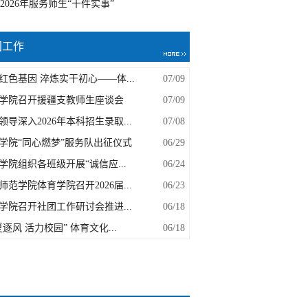
2026年服务师生“十件实事”
团工作
红色基因 淬炼实干初心——体...
07/09
学院召开援疆支教师生座谈会
07/09
领导深入2026年本科招生录取...
07/08
学院“同心燃梦”服务队出征仪式
06/29
学院组织各班级开展“诚信应...
06/24
师范学院体育学院召开2026届...
06/23
学院召开社团工作研讨会推进...
06/18
夏逐风 活力校园” 体育文化...
06/18