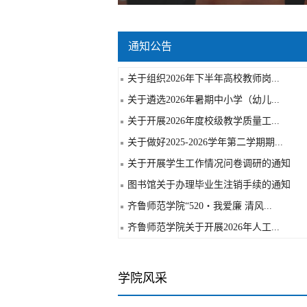
通知公告
关于组织2026年下半年高校教师岗...
关于遴选2026年暑期中小学（幼儿...
关于开展2026年度校级教学质量工...
关于做好2025-2026学年第二学期期...
关于开展学生工作情况问卷调研的通知
图书馆关于办理毕业生注销手续的通知
齐鲁师范学院“520・我爱廉 清风...
齐鲁师范学院关于开展2026年人工...
学院风采