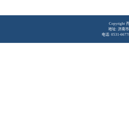
Copyrig
地址: 济南市
电话: 0531-6677