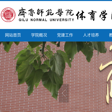
网站首页
学院概况
党建工作
人才培养