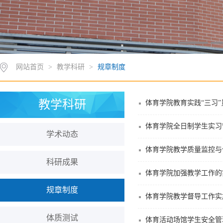
网站首页
>
教学科研
>
规章制度
教学科研
体育学院教育实践“三习”
体育学院全日制学生实习
学术动态
体育学院教学质量监控与
科研成果
体育学院加强教学工作的
规章制度
体育学院教学督导工作实
体质测试
体育活动场馆学生安全管