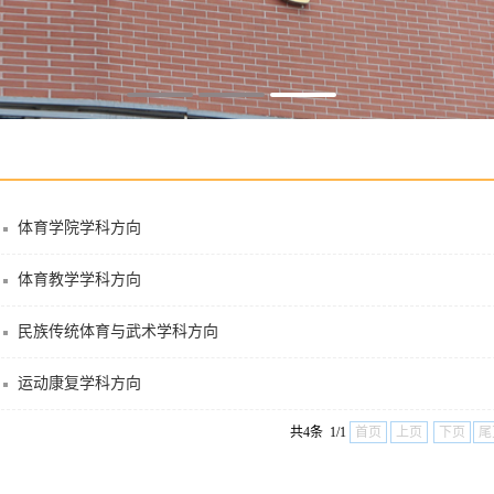
体育学院学科方向
体育教学学科方向
民族传统体育与武术学科方向
运动康复学科方向
共4条 1/1
首页
上页
下页
尾