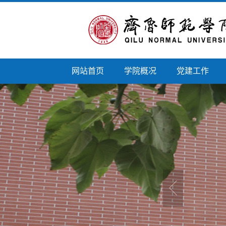
网站首页
学院概况
党建工作