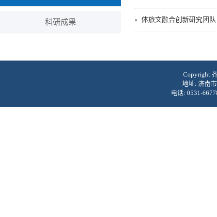
体旅文融合创新研究团队
科研成果
Copyrig
地址: 济南市
电话: 0531-6677