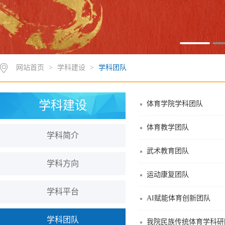
网站首页
>
学科建设
>
学科团队
学科建设
体育学院学科团队
体育教学团队
学科简介
武术教育团队
学科方向
运动康复团队
学科平台
AI赋能体育创新团队
学科团队
我院民族传统体育学科研