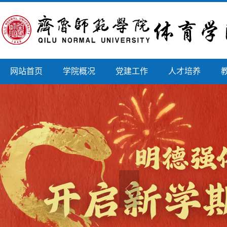
网站首页
学院概况
党建工作
人才培养