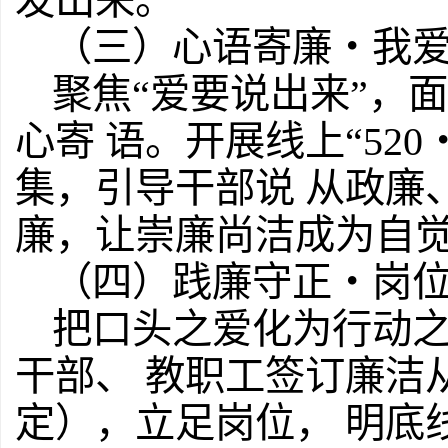
发出来。
（三）心语寄廉・我
聚焦“爱要说出来”，
心寄 语。开展线上“52
集，引导干部说 从政廉
廉，让崇廉尚洁成为自觉
（四）践廉守正・岗
把口头之爱化为行动
干部、 教职工签订廉洁
定），立足岗位， 明底