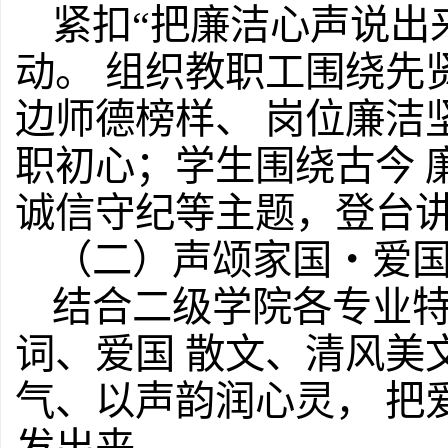
紧扣“把廉洁心声说出
动。 组织教职工围绕先
边师德榜样、 岗位廉洁
职初心；学生围绕古今 
诚信守纪等主题，登台讲
（二）声颂家国・爱
结合二级学院各专业
词、爱国 散文、清风美
气、以声韵润心灵， 把